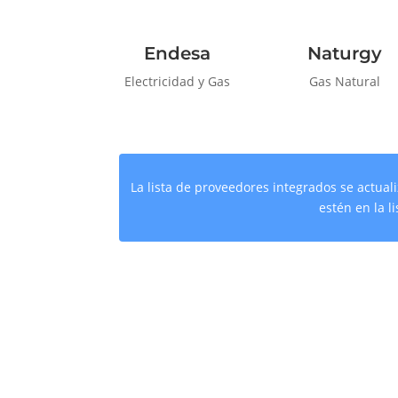
Endesa
Naturgy
Electricidad y Gas
Gas Natural
La lista de proveedores integrados se actua
estén en la l