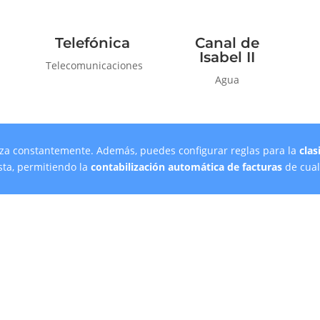
Telefónica
Canal de
Isabel II
Telecomunicaciones
Agua
liza constantemente. Además, puedes configurar reglas para la
clas
ista, permitiendo la
contabilización automática de facturas
de cual