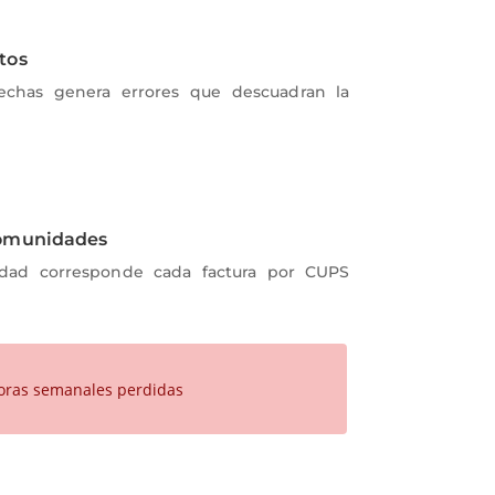
atos
fechas genera errores que descuadran la
comunidades
idad corresponde cada factura por CUPS
horas semanales perdidas