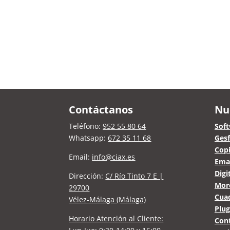
Contáctanos
Nu
Teléfono:
952 55 80 64
Soft
Whatsapp:
672 35 11 68
Gesf
Copi
Email:
info@ciax.es
Emai
Digi
Dirección:
C/ Río Tinto 7 E |
Mor
29700
Cua
Vélez-Málaga (Málaga)
Plug
Horario Atención al Cliente:
Cont