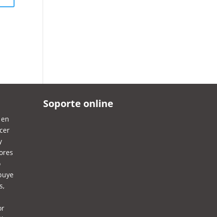
Soporte online
 en
ecer
y
ores
o
ibuye
s,
or