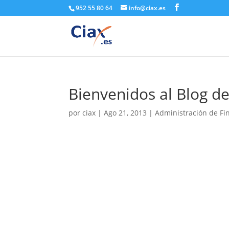
952 55 80 64
info@ciax.es
Bienvenidos al Blog d
por
ciax
|
Ago 21, 2013
|
Administración de Fi