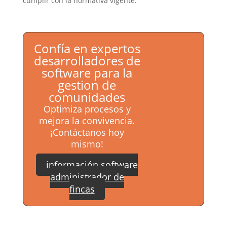
cumplir con la normativa vigente.
Confía en expertos
desarrolladores de
software para la
gestion de
comunidades
Optimiza procesos y
mejora la convivencia.
¡Contáctanos hoy
mismo!
información software
administrador de
fincas