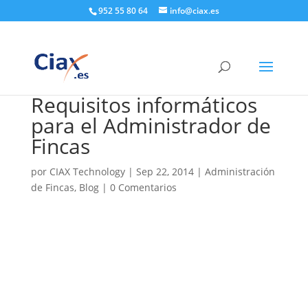
952 55 80 64
info@ciax.es
Requisitos informáticos
para el Administrador de
Fincas
por
CIAX Technology
|
Sep 22, 2014
|
Administración
de Fincas
,
Blog
|
0 Comentarios