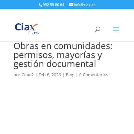
952 55 80 64
info@ciax.es
Obras en comunidades:
permisos, mayorías y
gestión documental
por
Ciax-2
|
Feb 6, 2026
|
Blog
|
0 Comentarios